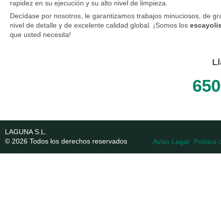
rapidez en su ejecución y su alto nivel de limpieza.
Decídase por nosotros, le garantizamos trabajos minuciosos, de gr
nivel de detalle y de excelente calidad global. ¡Somos los
escayoli
que usted necesita!
L
650
LAGUNA S.L.
© 2026 Todos los derechos reservados
Aviso Legal
Política