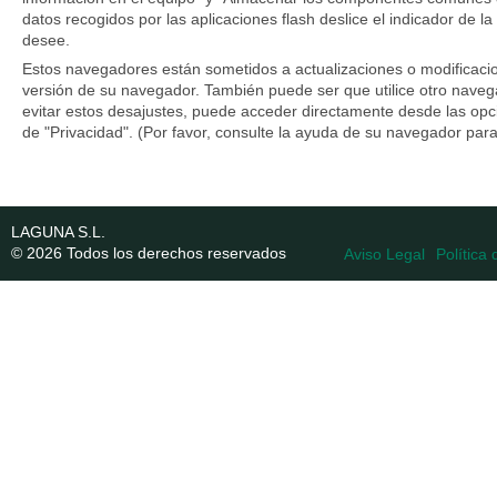
datos recogidos por las aplicaciones flash deslice el indicador de 
desee.
Estos navegadores están sometidos a actualizaciones o modificaci
versión de su navegador. También puede ser que utilice otro nave
evitar estos desajustes, puede acceder directamente desde las op
de "Privacidad". (Por favor, consulte la ayuda de su navegador par
LAGUNA S.L.
© 2026 Todos los derechos reservados
Aviso Legal
Política