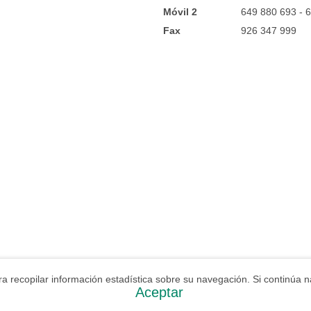
Móvil 2
649 880 693 - 
Fax
926 347 999
 para recopilar información estadística sobre su navegación. Si contin
Aceptar
Aviso Legal
Política de Privacidad
Política de Cookies