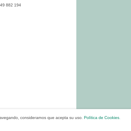
649 882 194
úa navegando, consideramos que acepta su uso.
Política de Cookies.
Mapa Web
Diseño por Innova Informática