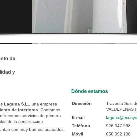
ento de
lidad y
Dónde estamos
Dirección
Travesía Seis d
os
Laguna S.L.
, una empresa
VALDEPEÑAS (C
iento de interiores
. Contamos
ofrecemos servicios de primera
E-mail
laguna@escayo
les de la construcción.
Teléfono
926 347 998
cuentan con muy buenos acabados.
Móvil
650 392 138