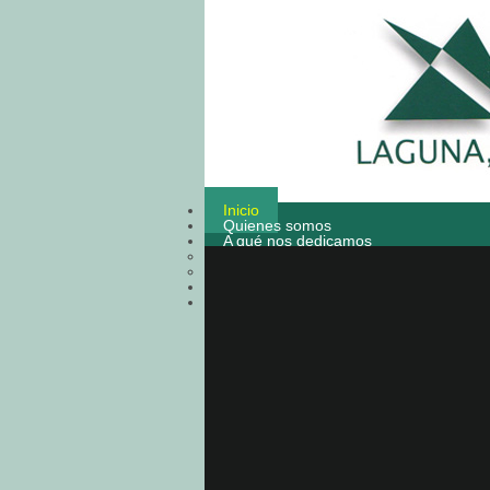
Inicio
Quienes somos
A qué nos dedicamos
Aislamiento
Decoración
Nuestros trabajos
Contacto